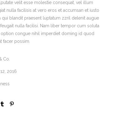
lputate velit esse molestie consequat, vel illum
at nulla facilisis at vero eros et accumsan et iusto
 qui blandit praesent luptatum zzril delenit augue
 feugait nulla facilisi. Nam liber tempor cum soluta
d option congue nihil imperdiet doming id quod
t facer possim.
& Co.
 12, 2016
iness