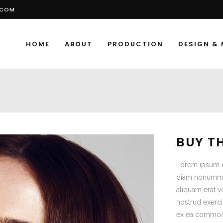
.COM
HOME
ABOUT
PRODUCTION
DESIGN &
BUY T
Lorem ipsum do
diam nonummy 
aliquam erat v
nostrud exerci 
ex ea commodo