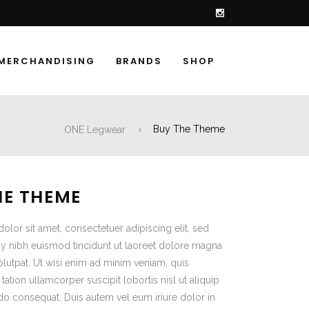
 MERCHANDISING
BRANDS
SHOP
ONE Legwear
Buy The Theme
HE THEME
lor sit amet, consectetuer adipiscing elit, sed
nibh euismod tincidunt ut laoreet dolore magna
olutpat. Ut wisi enim ad minim veniam, quis
tation ullamcorper suscipit lobortis nisl ut aliquip
 consequat. Duis autem vel eum iriure dolor in