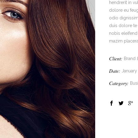
hendrerit in vu
dolore eu feugi
odio dignissim
duis dolore te
nobis eleifen
mazim placera
Client:
Brand 
Date:
January
Category:
Bus