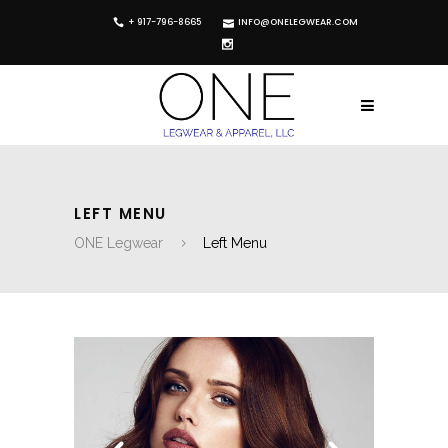
+ 917-796-8665
INFO@ONELEGWEAR.COM
LEFT MENU
ONE Legwear
Left Menu