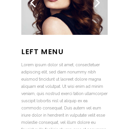
LEFT MENU
Lorem ipsum dolor sit amet, consectetuer
adipiscing elit, sed diam nonummy nibh
euismod tincidunt ut laoreet dolore magna
aliquam erat volutpat. Ut wisi enim ad minim
veniam, quis nostrud exerci tation ullamcorper
suscipit lobortis nisl ut aliquip ex ea
commodo consequat. Duis autem vel eum
iriure dolor in hendrerit in vulputate velit esse
molestie consequat, vel illum dolore eu