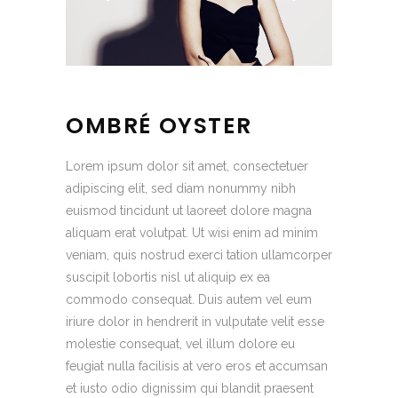
OMBRÉ OYSTER
Lorem ipsum dolor sit amet, consectetuer
adipiscing elit, sed diam nonummy nibh
euismod tincidunt ut laoreet dolore magna
aliquam erat volutpat. Ut wisi enim ad minim
veniam, quis nostrud exerci tation ullamcorper
suscipit lobortis nisl ut aliquip ex ea
commodo consequat. Duis autem vel eum
iriure dolor in hendrerit in vulputate velit esse
molestie consequat, vel illum dolore eu
feugiat nulla facilisis at vero eros et accumsan
et iusto odio dignissim qui blandit praesent