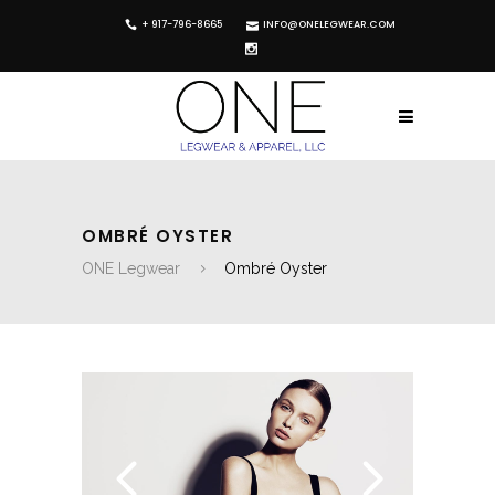
+ 917-796-8665
INFO@ONELEGWEAR.COM
OMBRÉ OYSTER
ONE Legwear
Ombré Oyster