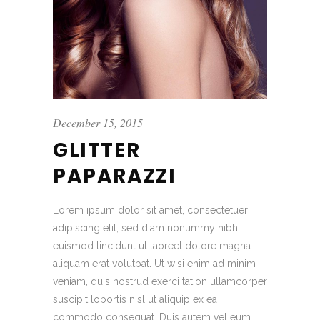
December 15, 2015
GLITTER
PAPARAZZI
Lorem ipsum dolor sit amet, consectetuer
adipiscing elit, sed diam nonummy nibh
euismod tincidunt ut laoreet dolore magna
aliquam erat volutpat. Ut wisi enim ad minim
veniam, quis nostrud exerci tation ullamcorper
suscipit lobortis nisl ut aliquip ex ea
commodo consequat. Duis autem vel eum...